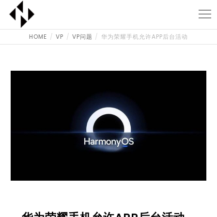
HOME
VP
VP问题
华为荣耀手机允许APP后台活动