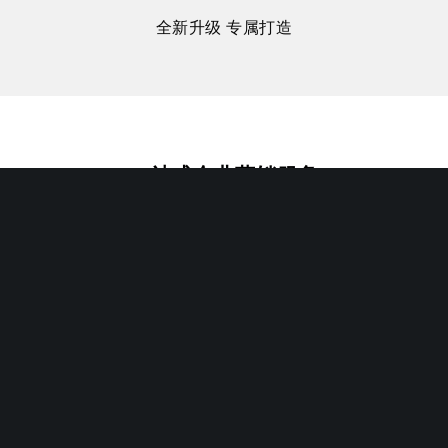
全新升级 专属打造
一站式企业营销服务
建站 营销 品牌 培训