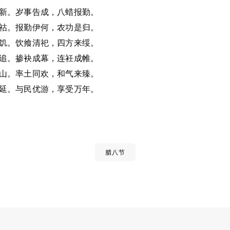
新。岁事告成，八蜡报勤。
祜。报勤伊何，农功是归。
饥。饮飨清祀，四方来绥。
追。掺袂成幕，连衽成帷。
山。率土同欢，和气来臻。
延。与民优游，享受万年。
腊八节