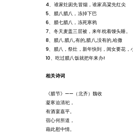
4、谁家灶囱先冒烟，谁家高粱先红尖
5、腊八腊八，冻掉下巴
6、腊七腊八，冻死寒鸦
7、冬天麦盖三层被，来年枕着馒头睡。
8、腊八.腊八,有的,腊八,没有的,哈撒
9、腊八，祭灶，新年快到，闺女要花，
10、吃过腊八饭就把年来办!
相关诗词
《腊节》——（北齐）魏收
凝寒迫清祀，
有酒宴嘉平。
宿心何所道，
藉此慰中情。