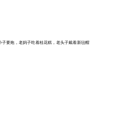
小子要炮，老妈子吃着桂花糕，老头子戴着新毡帽