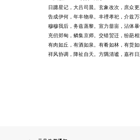
日躔星记，大吕司晨。玄象改次，庶众更
告成伊何，年丰物阜。丰禋孝祀，介兹万
穆穆我后，务兹蒸黎。宣力葘亩，沾体暴
充仞郊甸，鳞集京师。交错贸迁，纷葩相
有肉如丘，有酒如泉。有肴如林，有货如
祥风协调，降祉自天。方隅清谧，嘉祚日