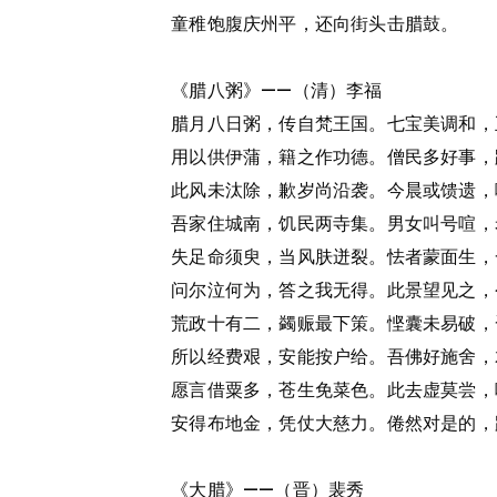
童稚饱腹庆州平，还向街头击腊鼓。
《腊八粥》——（清）李福
腊月八日粥，传自梵王国。七宝美调和，
用以供伊蒲，籍之作功德。僧民多好事，
此风未汰除，歉岁尚沿袭。今晨或馈遗，
吾家住城南，饥民两寺集。男女叫号喧，
失足命须臾，当风肤迸裂。怯者蒙面生，
问尔泣何为，答之我无得。此景望见之，
荒政十有二，蠲赈最下策。悭囊未易破，
所以经费艰，安能按户给。吾佛好施舍，
愿言借粟多，苍生免菜色。此去虚莫尝，
安得布地金，凭仗大慈力。倦然对是的，
《大腊》——（晋）裴秀