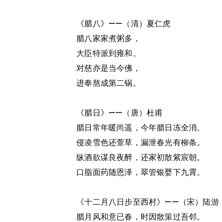
《腊八》——（清）夏仁虎
腊八家家煮粥多，
大臣特派到雍和。
对慈亦是当今佛，
进奉熬成第二锅。
《腊日》——（唐）杜甫
腊日常年暖尚遥，今年腊日冻全消。
侵凌雪色还萱草，漏泄春光有柳条。
纵酒欲谋良夜醉，还家初散紫宸朝。
口脂面药随恩泽，翠管银婴下九霄。
《十二月八日步至西村》——（宋）陆游
腊月风和意已春，时因散策过吾邻。