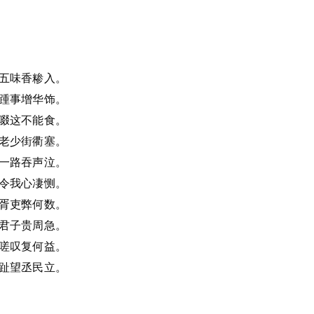
五味香糁入。
踵事增华饰。
啜这不能食。
老少街衢塞。
一路吞声泣。
令我心凄恻。
胥吏弊何数。
君子贵周急。
嗟叹复何益。
趾望丞民立。