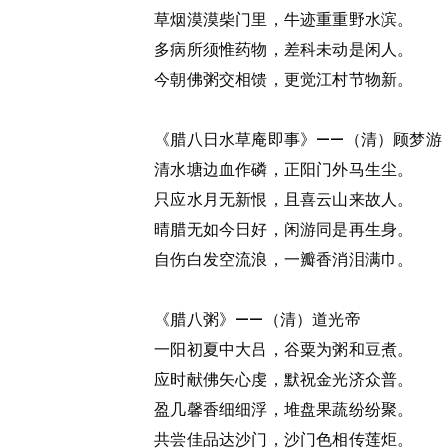
草烟漠漠柴门里，牛迹重重野水滨。
多病所须惟药物，差科未动是闲人。
今朝佛粥交相馈，更觉江村节物新。
《腊八日水草庵即事》——（清）顾梦游
清水塘边血作磷，正阳门外马生尘。
只应水月无新恨，且喜云山来故人。
晴腊无如今日好，闲游同是再生身。
自伤白发空流浪，一瓣香消泪满巾。
《腊八粥》——（清）道光帝
一阳初夏中大吕，谷粟为粥和豆煮。
应时献佛矢心虔，默祝金光济众普。
盈几馨香细细浮，堆盘果蔬纷纷聚。
共尝佳品达沙门，沙门色相传莲炬。