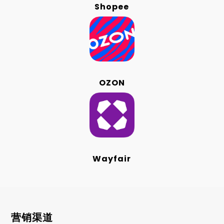
Shopee
OZON
Wayfair
营销渠道