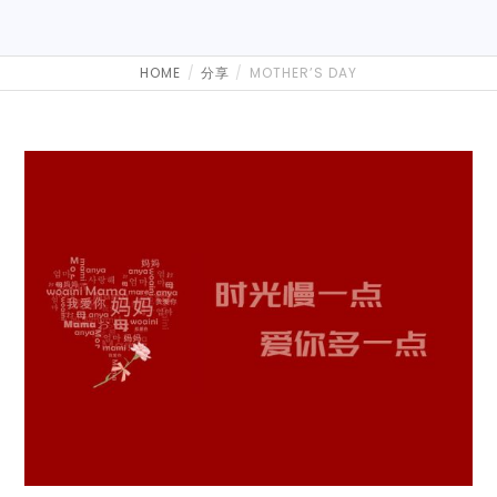
HOME
分享
MOTHER’S DAY