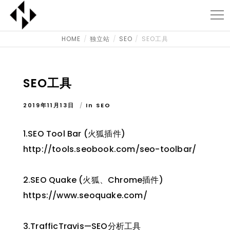
HOME
独立站
SEO
SEO工具
SEO工具
2019年11月13日
In
SEO
1.SEO Tool Bar (火狐插件)
http://tools.seobook.com/seo-toolbar/
2.SEO Quake (火狐、Chrome插件)
https://www.seoquake.com/
3.TrafficTravis—SEO分析工具