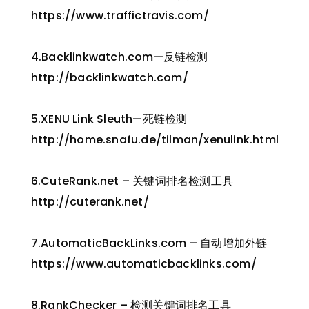
https://www.traffictravis.com/
4.Backlinkwatch.com—反链检测
http://backlinkwatch.com/
5.XENU Link Sleuth—死链检测
http://home.snafu.de/tilman/xenulink.html
6.CuteRank.net – 关键词排名检测工具
http://cuterank.net/
7.AutomaticBackLinks.com – 自动增加外链
https://www.automaticbacklinks.com/
8.RankChecker – 检测关键词排名工具