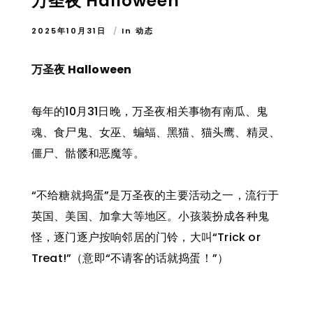
万圣夜 Halloween
2025年10月31日
In
动态
万圣夜 Halloween
每年的10月31日晚，万圣夜相关事物有南瓜、鬼
魂、食尸鬼、女巫、蝙蝠、黑猫、猫头鹰、精灵、
僵尸、骷髅和恶魔等。
“不给糖就捣蛋”是万圣夜的主要活动之一，流行于
英国、美国、加拿大等地区。小孩装扮成各种鬼
怪，逐门逐户按响邻居的门铃，大叫“Trick or
Treat!”（意即“不请客的话就捣蛋！”）