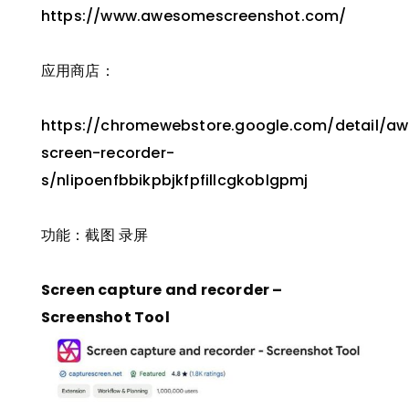
https://www.awesomescreenshot.com/
应用商店：
https://chromewebstore.google.com/detail/a
screen-recorder-
s/nlipoenfbbikpbjkfpfillcgkoblgpmj
功能：截图 录屏
Screen capture and recorder –
Screenshot Tool