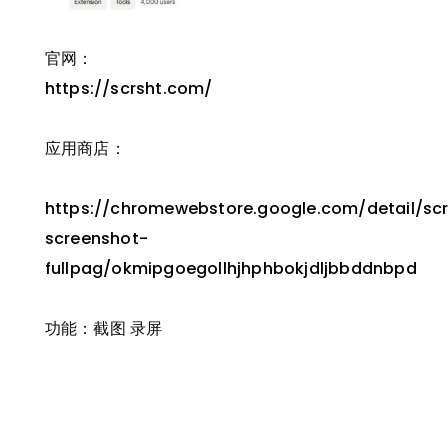
官网：
https://scrsht.com/
应用商店：
https://chromewebstore.google.com/detail/scr
screenshot-
fullpag/okmipgoegollhjhphbokjdljbbddnbpd
功能：截图 录屏