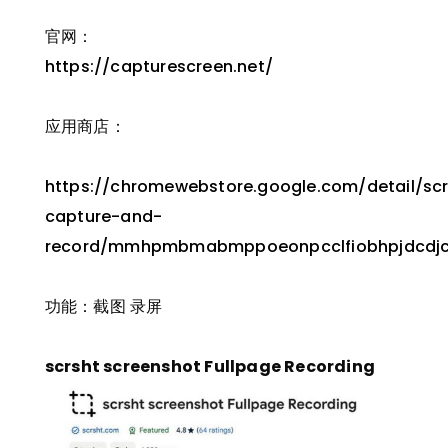
官网：
https://capturescreen.net/
应用商店：
https://chromewebstore.google.com/detail/sc
capture-and-
record/mmhpmbmabmppoeonpcclfiobhpjdcdj
功能：截图 录屏
scrsht screenshot Fullpage Recording