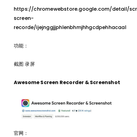
https://chromewebstore.google.com/detail/sc
screen-
recorde/ijejnggjjphlenbhmjhhgcdpehhacaal
功能：
截图 录屏
Awesome Screen Recorder & Screenshot
官网：