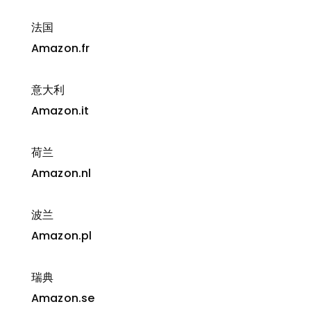
法国
Amazon.fr
意大利
Amazon.it
荷兰
Amazon.nl
波兰
Amazon.pl
瑞典
Amazon.se