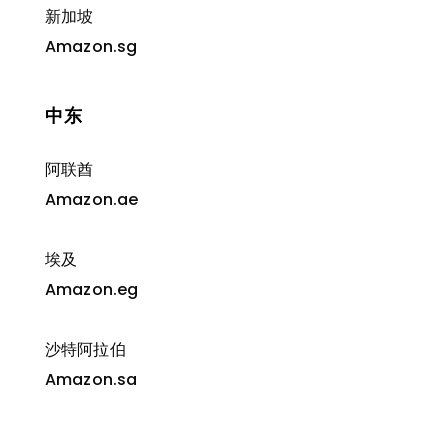
新加坡
Amazon.sg
中东
阿联酋
Amazon.ae
埃及
Amazon.eg
沙特阿拉伯
Amazon.sa