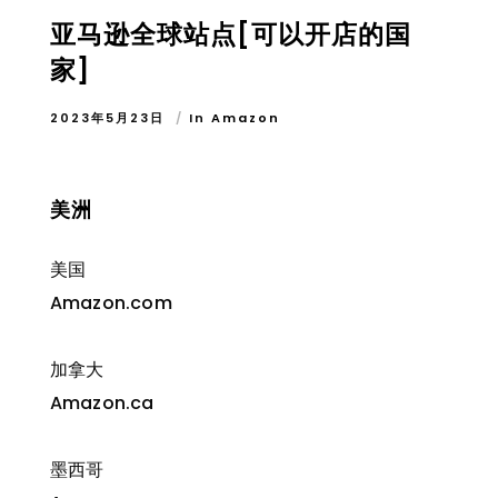
亚马逊全球站点[可以开店的国
家]
2023年5月23日
In
Amazon
美洲
美国
Amazon.com
加拿大
Amazon.ca
墨西哥