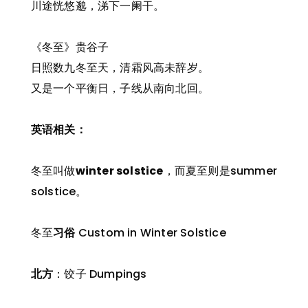
川途恍悠邈，涕下一阑干。
《冬至》贵谷子
日照数九冬至天，清霜风高未辞岁。
又是一个平衡日，子线从南向北回。
英语相关：
冬至叫做
winter solstice
，而夏至则是summer
solstice。
冬至
习俗
Custom in Winter Solstice
北方
：饺子 Dumpings