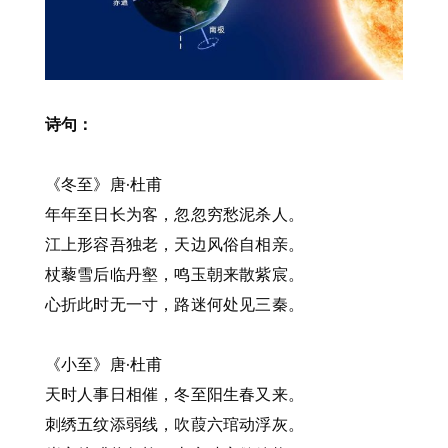
诗句：
《冬至》唐·杜甫
年年至日长为客，忽忽穷愁泥杀人。
江上形容吾独老，天边风俗自相亲。
杖藜雪后临丹壑，鸣玉朝来散紫宸。
心折此时无一寸，路迷何处见三秦。
《小至》唐·杜甫
天时人事日相催，冬至阳生春又来。
刺绣五纹添弱线，吹葭六琯动浮灰。