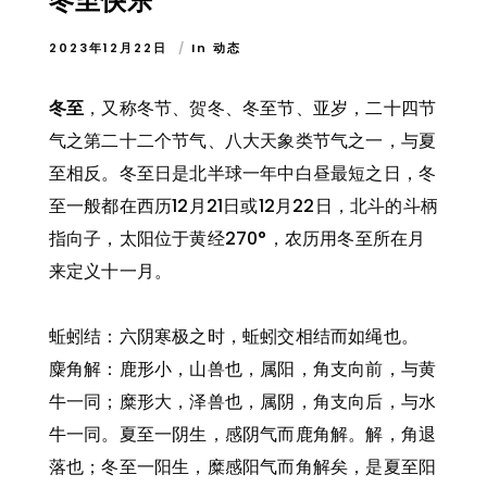
冬至快乐
2023年12月22日
In
动态
冬至
，又称冬节、贺冬、冬至节、亚岁，二十四节
气之第二十二个节气、八大天象类节气之一，与夏
至相反。冬至日是北半球一年中白昼最短之日，冬
至一般都在西历12月21日或12月22日，北斗的斗柄
指向子，太阳位于黄经270°，农历用冬至所在月
来定义十一月。
蚯蚓结：六阴寒极之时，蚯蚓交相结而如绳也。
麋角解：鹿形小，山兽也，属阳，角支向前，与黄
牛一同；糜形大，泽兽也，属阴，角支向后，与水
牛一同。夏至一阴生，感阴气而鹿角解。解，角退
落也；冬至一阳生，糜感阳气而角解矣，是夏至阳