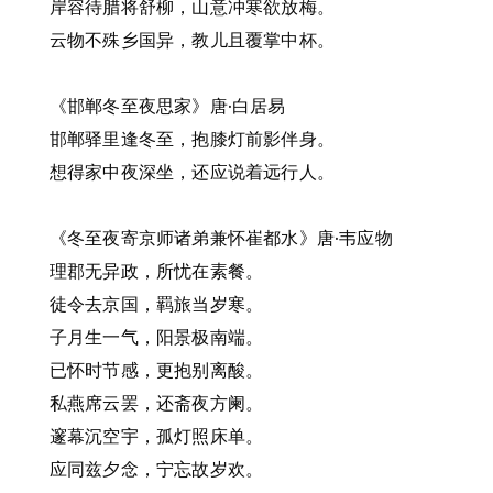
岸容待腊将舒柳，山意冲寒欲放梅。
云物不殊乡国异，教儿且覆掌中杯。
《邯郸冬至夜思家》唐·白居易
邯郸驿里逢冬至，抱膝灯前影伴身。
想得家中夜深坐，还应说着远行人。
《冬至夜寄京师诸弟兼怀崔都水》唐·韦应物
理郡无异政，所忧在素餐。
徒令去京国，羁旅当岁寒。
子月生一气，阳景极南端。
已怀时节感，更抱别离酸。
私燕席云罢，还斋夜方阑。
邃幕沉空宇，孤灯照床单。
应同兹夕念，宁忘故岁欢。